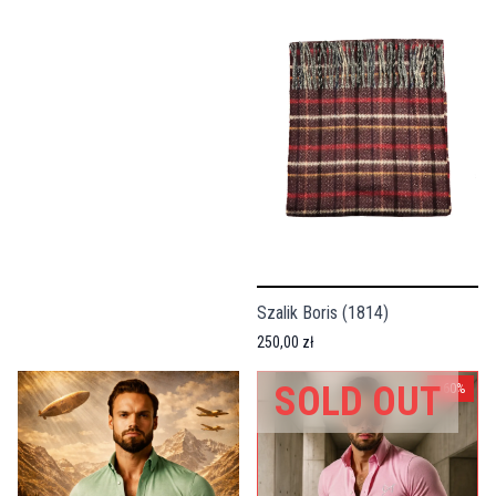
Szalik Boris (1814)
250,00 zł
SOLD OUT
-
60
%