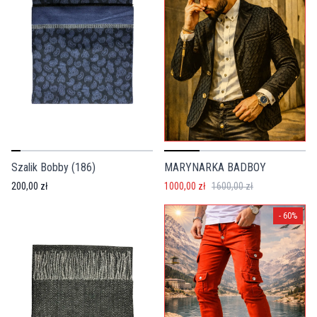
MARYNARKA BADBOY
Szalik Bobby (186)
1000,00 zł
1600,00 zł
200,00 zł
-
60
%