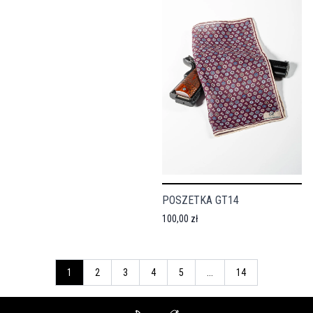
POSZETKA GT14
100,00 zł
1
2
3
4
5
...
14