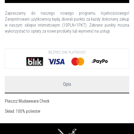
Zapraszamy do naszego nowego programu lojalnościowego!
Zarejestrowani użytkownicy będą zbierali punkty za każdy dokonany zakup
w naszym sklepie internetowym (10PLN=1PKT). Zebrane punkty można
wykorzystać to opłaty za nowe produkty lub wymienić na usługi.
BEZPIECZNE PŁATNOŚCI
Opis
Płaszcz Mudawwara Check
Skład: 100% poliester