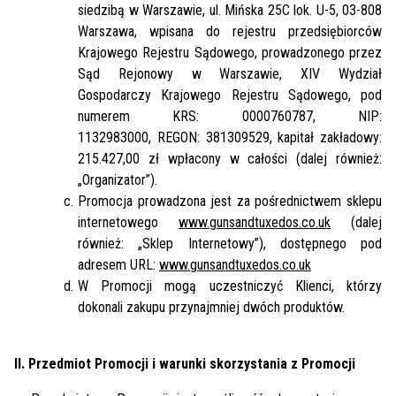
siedzibą w Warszawie, ul. Mińska 25C lok. U-5, 03-808
Warszawa, wpisana do rejestru przedsiębiorców
Krajowego Rejestru Sądowego, prowadzonego przez
Sąd Rejonowy w Warszawie, XIV Wydział
Gospodarczy Krajowego Rejestru Sądowego, pod
numerem KRS: 0000760787, NIP:
1132983000, REGON: 381309529, kapitał zakładowy:
215.427,00 zł wpłacony w całości (dalej również:
„Organizator”).
Promocja prowadzona jest za pośrednictwem sklepu
internetowego
www.gunsandtuxedos.co.uk
(dalej
również: „Sklep Internetowy”), dostępnego pod
adresem URL:
www.gunsandtuxedos.co.uk
W Promocji mogą uczestniczyć Klienci, którzy
dokonali zakupu przynajmniej dwóch produktów.
II. Przedmiot Promocji i warunki skorzystania z Promocji