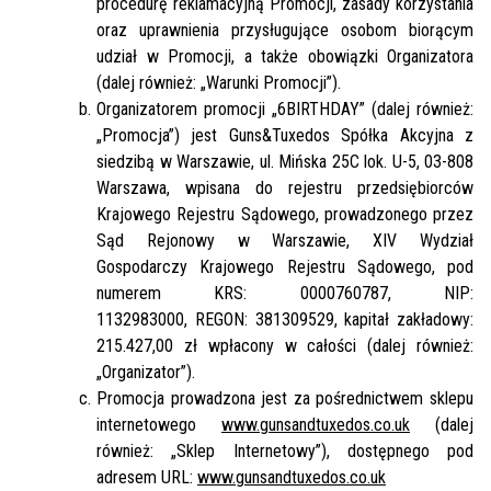
procedurę reklamacyjną Promocji, zasady korzystania
oraz uprawnienia przysługujące osobom biorącym
udział w Promocji, a także obowiązki Organizatora
(dalej również: „Warunki Promocji”).
Organizatorem promocji „6BIRTHDAY” (dalej również:
„Promocja”) jest Guns&Tuxedos Spółka Akcyjna z
siedzibą w Warszawie, ul. Mińska 25C lok. U-5, 03-808
Warszawa, wpisana do rejestru przedsiębiorców
Krajowego Rejestru Sądowego, prowadzonego przez
Sąd Rejonowy w Warszawie, XIV Wydział
Gospodarczy Krajowego Rejestru Sądowego, pod
numerem KRS: 0000760787, NIP:
1132983000, REGON: 381309529, kapitał zakładowy:
215.427,00 zł wpłacony w całości (dalej również:
„Organizator”).
Promocja prowadzona jest za pośrednictwem sklepu
internetowego
www.gunsandtuxedos.co.uk
(dalej
również: „Sklep Internetowy”), dostępnego pod
adresem URL:
www.gunsandtuxedos.co.uk