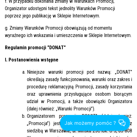
f. W przypadku dokonania zmiany w Warunkach Promocji,
Organizator udostępni tekst jednolity Warunków Promocji
poprzez jego publikację w Sklepie Internetowym.
g. Zmiany Warunków Promocji obowiązują od momentu
wyraźnego ich wskazania i umieszczenia w Sklepie Internetowym.
Regulamin promocji "DONAT"
I. Postanowienia wstępne
Niniejsze warunki promocji pod nazwą: „DONAT”
określają zasady funkcjonowania, warunki oraz zakres i
procedurę reklamacyjną Promocji, zasady korzystania
oraz uprawnienia przysługujące osobom biorącym
udział w Promocji, a także obowiązki Organizatora
(dalej również: „Warunki Promocji”).
Organizatorem promocji „DONAT” (dalej również:
Jak możemy pomóc ?
„Promocja”) jest Guns&Tuxedos Spółka Akcyjna z
siedzibą w Warszawie, ul. Mińska 25C lok. U-5, 03-808