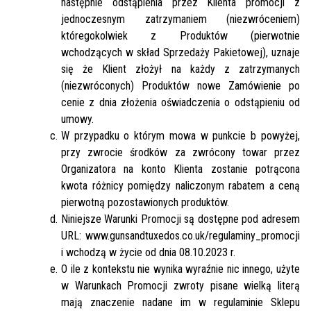
następnie odstąpienia przez Klienta promocji z
jednoczesnym zatrzymaniem (niezwróceniem)
któregokolwiek z Produktów (pierwotnie
wchodzących w skład Sprzedaży Pakietowej), uznaje
się że Klient złożył na każdy z zatrzymanych
(niezwróconych) Produktów nowe Zamówienie po
cenie z dnia złożenia oświadczenia o odstąpieniu od
umowy.
W przypadku o którym mowa w punkcie b powyżej,
przy zwrocie środków za zwrócony towar przez
Organizatora na konto Klienta zostanie potrącona
kwota różnicy pomiędzy naliczonym rabatem a ceną
pierwotną pozostawionych produktów.
Niniejsze Warunki Promocji są dostępne pod adresem
URL: www.gunsandtuxedos.co.uk/regulaminy_promocji
i wchodzą w życie od dnia 08.10.2023 r.
O ile z kontekstu nie wynika wyraźnie nic innego, użyte
w Warunkach Promocji zwroty pisane wielką literą
mają znaczenie nadane im w regulaminie Sklepu