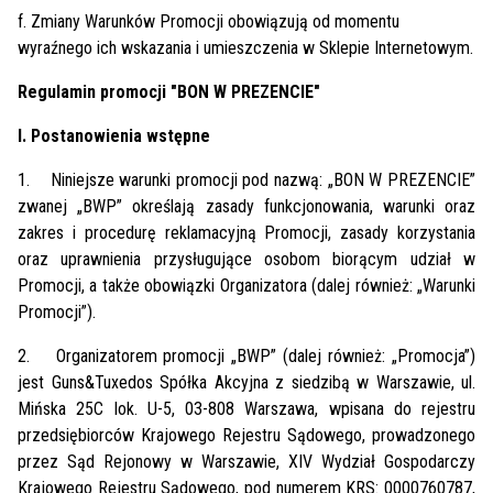
f. Zmiany Warunków Promocji obowiązują od momentu
wyraźnego ich wskazania i umieszczenia w Sklepie Internetowym.
Regulamin promocji "BON W PREZENCIE"
I. Postanowienia wstępne
1.
Niniejsze warunki promocji pod nazwą: „BON W PREZENCIE”
zwanej „BWP” określają zasady funkcjonowania, warunki oraz
zakres i procedurę reklamacyjną Promocji, zasady korzystania
oraz uprawnienia przysługujące osobom biorącym udział w
Promocji, a także obowiązki Organizatora (dalej również: „Warunki
Promocji”).
2.
Organizatorem promocji „BWP” (dalej również: „Promocja”)
jest Guns&Tuxedos Spółka Akcyjna z siedzibą w Warszawie, ul.
Mińska 25C lok. U-5, 03-808 Warszawa, wpisana do rejestru
przedsiębiorców Krajowego Rejestru Sądowego, prowadzonego
przez Sąd Rejonowy w Warszawie, XIV Wydział Gospodarczy
Krajowego Rejestru Sądowego, pod numerem KRS: 0000760787,