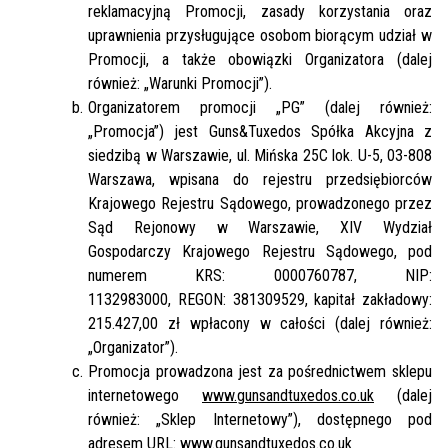
reklamacyjną Promocji, zasady korzystania oraz
uprawnienia przysługujące osobom biorącym udział w
Promocji, a także obowiązki Organizatora (dalej
również: „Warunki Promocji”).
Organizatorem promocji „PG” (dalej również:
„Promocja”) jest Guns&Tuxedos Spółka Akcyjna z
siedzibą w Warszawie, ul. Mińska 25C lok. U-5, 03-808
Warszawa, wpisana do rejestru przedsiębiorców
Krajowego Rejestru Sądowego, prowadzonego przez
Sąd Rejonowy w Warszawie, XIV Wydział
Gospodarczy Krajowego Rejestru Sądowego, pod
numerem KRS: 0000760787, NIP:
1132983000, REGON: 381309529, kapitał zakładowy:
215.427,00 zł wpłacony w całości (dalej również:
„Organizator”).
Promocja prowadzona jest za pośrednictwem sklepu
internetowego
www.gunsandtuxedos.co.uk
(dalej
również: „Sklep Internetowy”), dostępnego pod
adresem URL:
www.gunsandtuxedos.co.uk