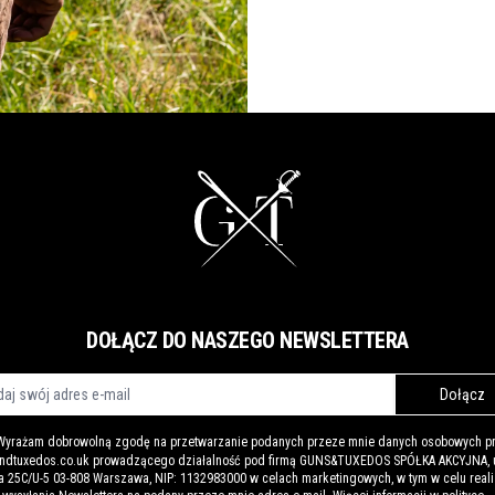
DOŁĄCZ DO NASZEGO NEWSLETTERA
Dołącz
Wyrażam dobrowolną zgodę na przetwarzanie podanych przeze mnie danych osobowych p
ndtuxedos.co.uk prowadzącego działalność pod firmą GUNS&TUXEDOS SPÓŁKA AKCYJNA, u
 25C/U-5 03-808 Warszawa, NIP: 1132983000 w celach marketingowych, w tym w celu reali