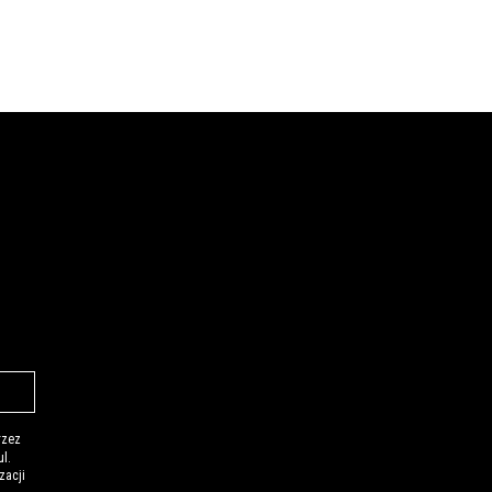
rzez
l.
zacji