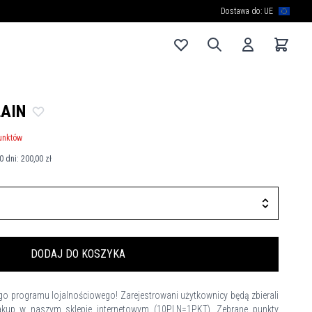
Dostawa do: UE
LAIN
unktów
0 dni:
200,00 zł
DODAJ DO KOSZYKA
programu lojalnościowego! Zarejestrowani użytkownicy będą zbierali
kup w naszym sklepie internetowym (10PLN=1PKT). Zebrane punkty