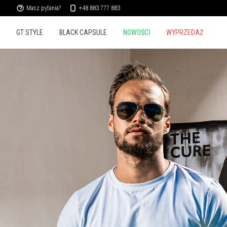
Masz pytania?
+48 883 777 883
GT STYLE
BLACK CAPSULE
NOWOŚCI
WYPRZEDAŻ