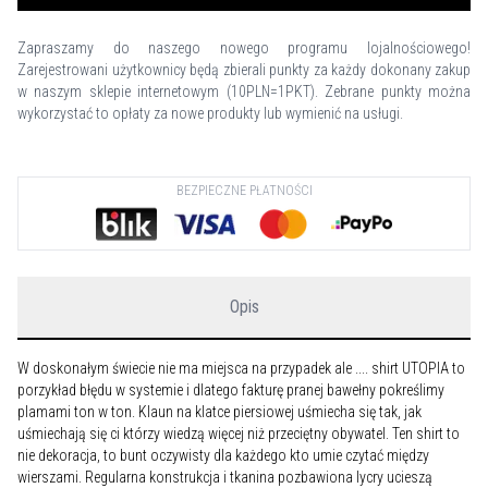
Zapraszamy do naszego nowego programu lojalnościowego!
Zarejestrowani użytkownicy będą zbierali punkty za każdy dokonany zakup
w naszym sklepie internetowym (10PLN=1PKT). Zebrane punkty można
wykorzystać to opłaty za nowe produkty lub wymienić na usługi.
BEZPIECZNE PŁATNOŚCI
Opis
W doskonałym świecie nie ma miejsca na przypadek ale .... shirt UTOPIA to
porzykład błędu w systemie i dlatego fakturę pranej bawełny pokreślimy
plamami ton w ton. Klaun na klatce piersiowej uśmiecha się tak, jak
uśmiechają się ci którzy wiedzą więcej niż przeciętny obywatel. Ten shirt to
nie dekoracja, to bunt oczywisty dla każdego kto umie czytać między
wierszami. Regularna konstrukcja i tkanina pozbawiona lycry ucieszą