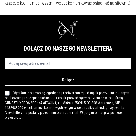
każdego kto nie musi wszem i wobec komunikować osiągnięć na siłowni :)
DOŁĄCZ DO NASZEGO NEWSLETTERA
Dołącz
Wyrażam dobrowolną zgodę na przetwarzanie podanych przeze mnie danych
osobowych przez gunsandtuxedos.co.uk prowadzącego działalność pod firmą
GUNS&TUXEDOS SPÓŁKA AKCYJNA, ul. Mińska 25C/U-5 03-808 Warszawa, NIP:
1132983000 w celach marketingowych, w tym w celu realizacji usługi wysyłania
Newslettera na podany przeze mnie adres e-mail. Więcej informacji w
polityce
prywatności
.