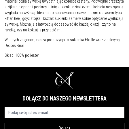
materiał otula sylwetkę uwydatniając kobiece kształty. Podwójnie przeszyta
stójka nie opada i podkreśla linię sukienki, dzięki czemu kobieta nosząca ją
wygląda na wyższą. Idealna do sparowania z nawet niskim obcasem typu
kitten heel, gdyż stójka i kształt sukienki same w sobie optycznie wydłużają
sylwetkę. Można ją z łatwością dopasować do każdej okazji, czy to na
randkę, czy na koktajl z przyjaciółmi.
W innych zdjęciach, nasza propozycja to sukienka Etoille wraz z peleryną
Debois Brun
Skład: 100% poliester
DOŁĄCZ DO NASZEGO NEWSLETTERA
Dołącz