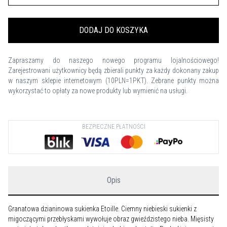
DODAJ DO KOSZYKA
Zapraszamy do naszego nowego programu lojalnościowego!
Zarejestrowani użytkownicy będą zbierali punkty za każdy dokonany zakup
w naszym sklepie internetowym (10PLN=1PKT). Zebrane punkty można
wykorzystać to opłaty za nowe produkty lub wymienić na usługi.
BEZPIECZNE PŁATNOŚCI
Opis
Granatowa dzianinowa sukienka Etoille. Ciemny niebieski sukienki z
migoczącymi przebłyskami wywołuje obraz gwieździstego nieba. Mięsisty