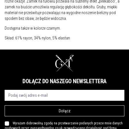
różne okazje. Zamek na tułowiu pozwala na subtelny efekt „peekaboo”, a
zamek na biuście umożliwia regulację głębokości dekoltu. Gruby, miękki
materiał nie prześwituje pozwalając na wygodne noszenie bielizny pod
spodem bez obaw, że będzie widoczna.
Dostępna także w kolorze czarnym.
Skład: 61% rayon, 34% nylon, 5% elastan
DOŁĄCZ DO NASZEGO NEWSLETTERA
Dołącz
Wyrażam dobrowolną zgodę na przetwarzanie podanych przeze mnie danych
osobowych przez gunsandtuxedos.co.uk prowadzącego działalność pod firmą