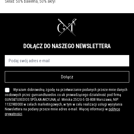
Skład: 50% bawełna, 50% akryl
DOŁĄCZ DO NASZEGO NEWSLETTERA
Dołącz
Wyrażam dobrowolną zgodę na przetwarzanie podanych przeze mnie danych
osobowych przez gunsandtuxedos.co.uk prowadzącego działalność pod firmą
GUNS&TUXEDOS SPÓŁKA AKCYJNA, ul. Mińska 25C/U-5 03-808 Warszawa, NIP:
1132983000 w celach marketingowych, w tym w celu realizacji usługi wysyłania
Newslettera na podany przeze mnie adres e-mail. Więcej informacji w
polityce
prywatności
.