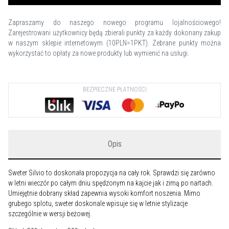
Zapraszamy do naszego nowego programu lojalnościowego!
Zarejestrowani użytkownicy będą zbierali punkty za każdy dokonany zakup
w naszym sklepie internetowym (10PLN=1PKT). Zebrane punkty można
wykorzystać to opłaty za nowe produkty lub wymienić na usługi.
BEZPIECZNE PŁATNOŚCI
Opis
Sweter Silvio to doskonała propozycja na cały rok. Sprawdzi się zarówno
w letni wieczór po całym dniu spędzonym na kajcie jak i zimą po nartach.
Umiejętnie dobrany skład zapewnia wysoki komfort noszenia. Mimo
grubego splotu, sweter doskonale wpisuje się w letnie stylizacje
szczególnie w wersji beżowej.