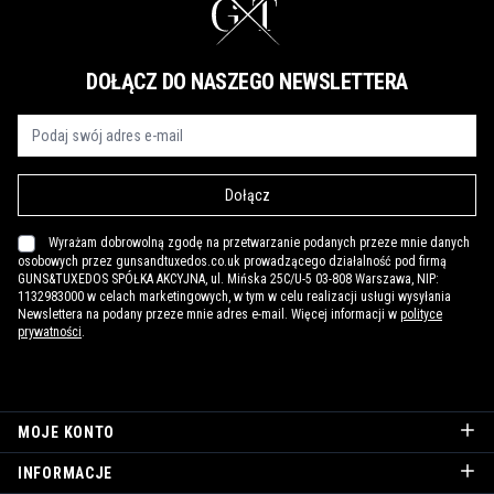
DOŁĄCZ DO NASZEGO NEWSLETTERA
Dołącz
Wyrażam dobrowolną zgodę na przetwarzanie podanych przeze mnie danych
osobowych przez gunsandtuxedos.co.uk prowadzącego działalność pod firmą
GUNS&TUXEDOS SPÓŁKA AKCYJNA, ul. Mińska 25C/U-5 03-808 Warszawa, NIP:
1132983000 w celach marketingowych, w tym w celu realizacji usługi wysyłania
Newslettera na podany przeze mnie adres e-mail. Więcej informacji w
polityce
prywatności
.
MOJE KONTO
INFORMACJE