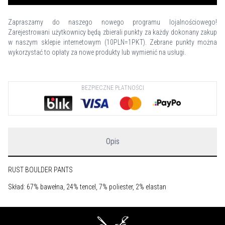
Zapraszamy do naszego nowego programu lojalnościowego!
Zarejestrowani użytkownicy będą zbierali punkty za każdy dokonany zakup
w naszym sklepie internetowym (10PLN=1PKT). Zebrane punkty można
wykorzystać to opłaty za nowe produkty lub wymienić na usługi.
BEZPIECZNE PŁATNOŚCI
Opis
RUST BOULDER PANTS
Skład:
67% bawełna, 24% tencel, 7% poliester, 2% elastan