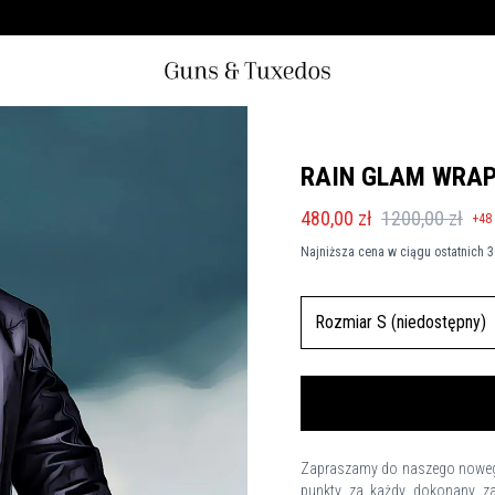
RAIN GLAM WRAP
480,00 zł
1200,00 zł
+
48
Najniższa cena w ciągu ostatnich 3
Rozmiar S (niedostępny)
Zapraszamy do naszego nowego 
punkty za każdy dokonany za