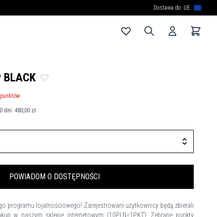
Dostawa do: UE
 BLACK
punktów
0 dni:
480,00 zł
POWIADOM O DOSTĘPNOŚCI
programu lojalnościowego! Zarejestrowani użytkownicy będą zbierali
kup w naszym sklepie internetowym (10PLN=1PKT). Zebrane punkty