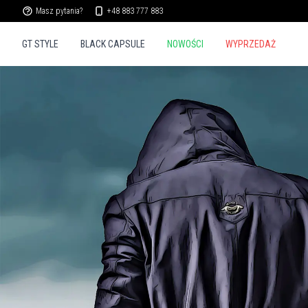
Masz pytania?
+48 883 777 883
GT STYLE
BLACK CAPSULE
NOWOŚCI
WYPRZEDAŻ