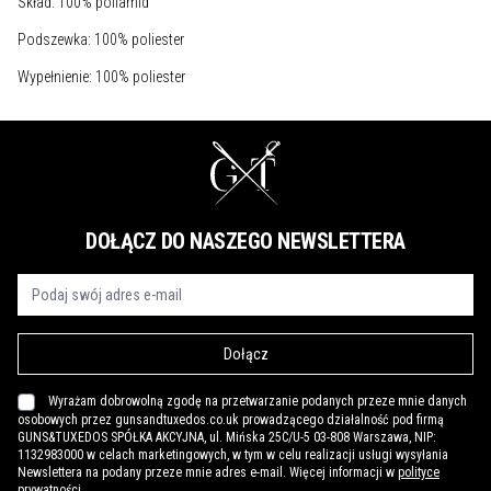
Skład: 100% poliamid
Podszewka: 100% poliester
Wypełnienie: 100% poliester
DOŁĄCZ DO NASZEGO NEWSLETTERA
Dołącz
Wyrażam dobrowolną zgodę na przetwarzanie podanych przeze mnie danych
osobowych przez gunsandtuxedos.co.uk prowadzącego działalność pod firmą
GUNS&TUXEDOS SPÓŁKA AKCYJNA, ul. Mińska 25C/U-5 03-808 Warszawa, NIP:
1132983000 w celach marketingowych, w tym w celu realizacji usługi wysyłania
Newslettera na podany przeze mnie adres e-mail. Więcej informacji w
polityce
prywatności
.