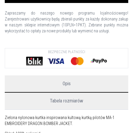
Zapraszamy do naszego nowego programu lojalnościowego!
Zarejestrowani użytkownicy będą zbierali punkty za każdy dokonany zakup
w naszym sklepie internetowym (10PLN=1PKT). Zebrane punkty można
wykorzystać to opłaty za nowe produkty lub wymienić na usługi.
BEZPIECZNE PŁATNOŚCI
Opis
Tabela rozmiarów
Zielona nylonowa kurtka inspirowana kultową kurtką pilotów MA-1
EMBROIDERY DRAGON BOMBER JACKET.