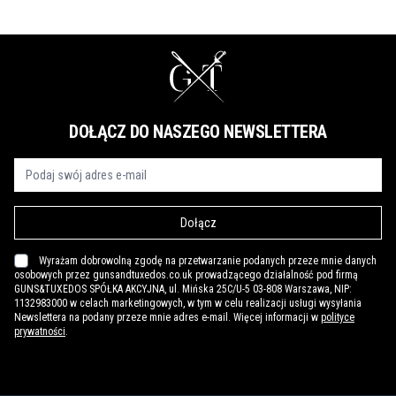
DOŁĄCZ DO NASZEGO NEWSLETTERA
Dołącz
Wyrażam dobrowolną zgodę na przetwarzanie podanych przeze mnie danych
osobowych przez gunsandtuxedos.co.uk prowadzącego działalność pod firmą
GUNS&TUXEDOS SPÓŁKA AKCYJNA, ul. Mińska 25C/U-5 03-808 Warszawa, NIP:
1132983000 w celach marketingowych, w tym w celu realizacji usługi wysyłania
Newslettera na podany przeze mnie adres e-mail. Więcej informacji w
polityce
prywatności
.