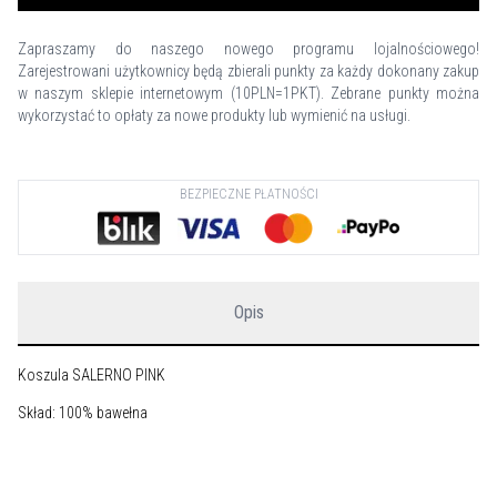
Zapraszamy do naszego nowego programu lojalnościowego!
Zarejestrowani użytkownicy będą zbierali punkty za każdy dokonany zakup
w naszym sklepie internetowym (10PLN=1PKT). Zebrane punkty można
wykorzystać to opłaty za nowe produkty lub wymienić na usługi.
BEZPIECZNE PŁATNOŚCI
Opis
Koszula SALERNO PINK
Skład: 100% bawełna